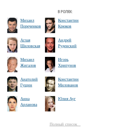
В РОЛЯХ:
Михаил
Константин
Пореченков
Крюков
Аглая
Андрей
Шиловская
Руденский
Михаил
Игорь
Жигалов
Хрипунов
Анатолий
Константин
Гущин
Милованов
Анна
Юлия Ауг
Арланова
Полный список...