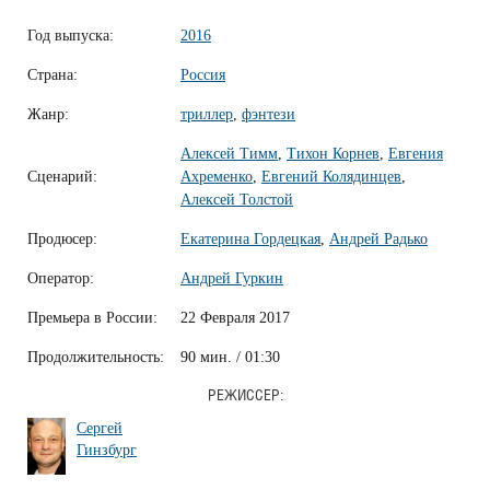
Год выпуска:
2016
Страна:
Россия
Жанр:
триллер
,
фэнтези
Алексей Тимм
,
Тихон Корнев
,
Евгения
Сценарий:
Ахременко
,
Евгений Колядинцев
,
Алексей Толстой
Продюсер:
Екатерина Гордецкая
,
Андрей Радько
Оператор:
Андрей Гуркин
Премьера в России:
22 Февраля 2017
Продолжительность:
90 мин. / 01:30
РЕЖИССЕР:
Сергей
Гинзбург