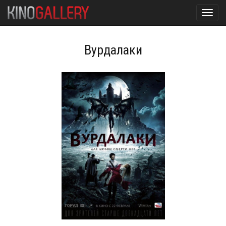
Toggl
navig
Вурдалаки