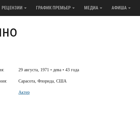
РЕЦЕНЗИИ
ГРАФИК ПРЕМЬЕР
МЕДИА
АФИША
ино
ия:
29 августа, 1971 • дева • 43 года
ния:
Сарасота, Флорида, США
Актер