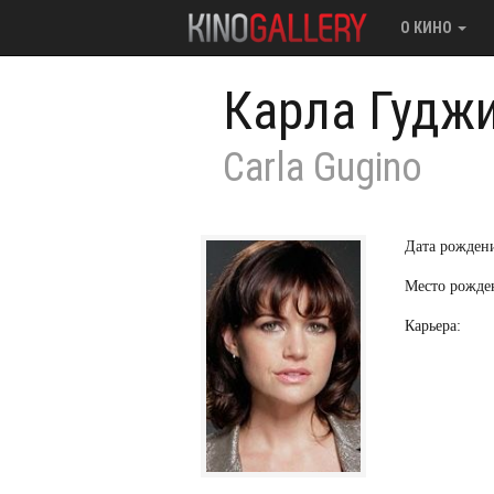
О КИНО
Карла Гудж
Carla Gugino
Дата рожден
Место рожде
Карьера: