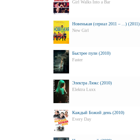
Girl Walks Into a Bar
Новенькая (сериал 2011 – ...) (2011)
New Girl
Быстрее пули (2010)
Faster
Электра Люкс (2010)
Elektra Luxx
Каждый Божий день (2010)
Every Day