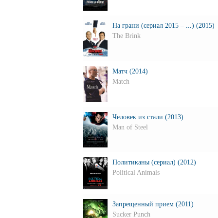
На грани (сериал 2015 – ...) (2015)
The Brink
Матч (2014)
Match
Человек из стали (2013)
Man of Steel
Политиканы (сериал) (2012)
Political Animals
Запрещенный прием (2011)
Sucker Punch