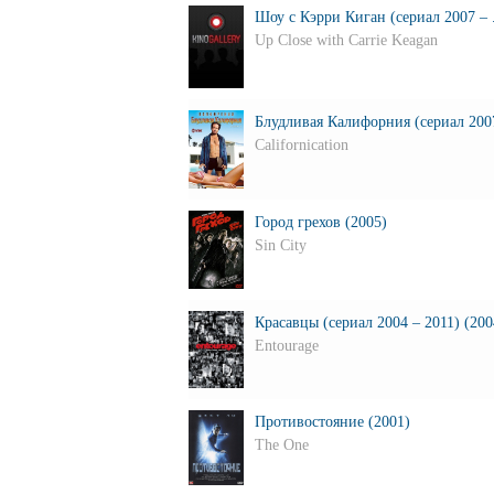
Шоу с Кэрри Киган (сериал 2007 – .
Up Close with Carrie Keagan
Блудливая Калифорния (сериал 2007
Californication
Город грехов (2005)
Sin City
Красавцы (сериал 2004 – 2011) (200
Entourage
Противостояние (2001)
The One