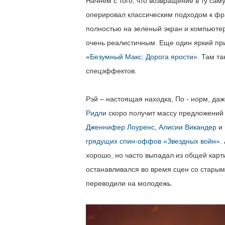
Начнем с того, что возвращение в ту са
оперировал классическим подходом к фра
полностью на зеленый экран и компьюте
очень реалистичным. Еще один яркий при
«
Безумный Макс: Дорога ярости
». Там т
спецэффектов.
Рэй – настоящая находка, По - норм, да
Ридли
скоро получит массу предложений 
Дженнифер Лоуренс
,
Алисии Викандер
и
грядущих спин-оффов «Звездных войн»
.
хорошо, но часто выпадал из общей карт
останавливался во время сцен со старым
переводили на молодежь.