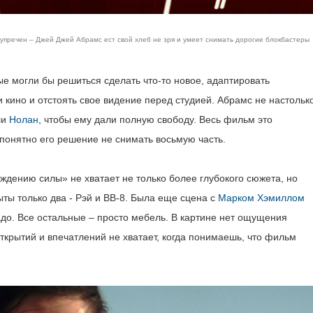
упречен – Джей Джей Абрамс ест свой хлеб не зря и умеет снимать дорогие блокбастеры
ые могли бы решиться сделать что-то новое, адаптировать
кино и отстоять свое видение перед студией. Абрамс не настольк
ли
Нолан
, чтобы ему дали полную свободу. Весь фильм это
понятно его решение не снимать восьмую часть.
ждению силы» не хватает не только более глубокого сюжета, но
ты только два - Рэй и BB-8. Была еще сцена с
Марком Хэмиллом
 надо. Все остальные – просто мебель. В картине нет ощущения
ткрытий и впечатлений не хватает, когда понимаешь, что фильм