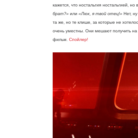
кажется, что ностальгия ностальгией, но
брат?»
или
«Люк, я твой отец!»
Нет, ну
та же, но те клише, за которые не хотело
очень уместны. Они мешают получить на
фильм.
Спойлер!
Плюс эта пресловутая 