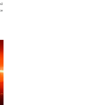
ой
се