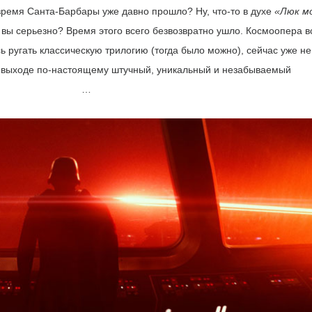
 время Санта-Барбары уже давно прошло? Ну, что-то в духе
«Люк м
 вы серьезно? Время этого всего безвозвратно ушло. Космоопера в
сь ругать классическую трилогию (тогда было можно), сейчас уже не
 выходе по-настоящему штучный, уникальный и незабываемый
Звезда Смерти 2.0
…