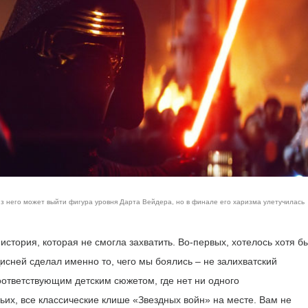
из него может выйти фигура уровня Дарта Вейдера, но в финале его харизма улетучилась
стория, которая не смогла захватить. Во-первых, хотелось хотя б
исней сделал именно то, чего мы боялись – не залихватский
соответствующим детским сюжетом, где нет ни одного
ьих, все классические клише «Звездных войн» на месте. Вам не