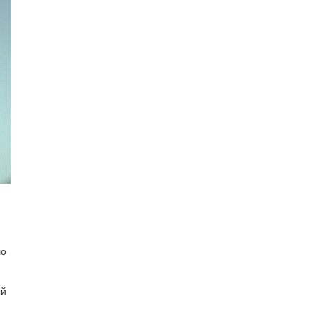
шо
ый