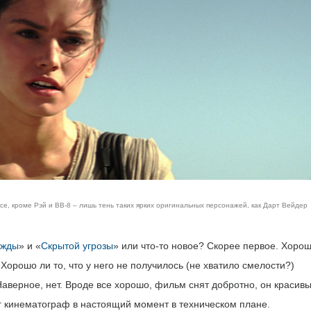
се, кроме Рэй и BB-8 – лишь тень таких ярких оригинальных персонажей, как Дарт Вейдер
ежды
» и «
Скрытой угрозы
» или что-то новое? Скорее первое. Хоро
 Хорошо ли то, что у него не получилось (не хватило смелости?)
аверное, нет. Вроде все хорошо, фильм снят добротно, он красив
иг кинематограф в настоящий момент в техническом плане.