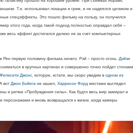
мую галактику прошло на хорошем уровне. При съемках Абрамс
ншизе. Т.е. использовал локации и грим, и не надеялся целиком и
рные спецэффекты. Это пошло фильму на пользу, он получился
мер этого года, когда такой подход полностью оправдал себя –
акже весь эффект достигался далеко не за счет компьютерных
же Рен первую половину фильма ничего. Рэй – просто огонь.
Дэйзи
сниматься в крупных картинах и совершенно точно пойдет стопам
Фелисити Джонс
, которую, кстати, мы скоро увидим в
одном из
 А вот
Джон Бойега
не зашел,
Харрисон Форд
местами выглядел
ины и ритма «Пробуждения силы». Как будто весь мир замирал и
и персонажами и вновь возвращался к жизни, когда камеры