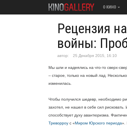
О КИНО
Рецензия н
войны: Про
автор:
25 Декабря 2015, 16:10
Мы шли и надеялись на что-то сверх-свер
– старое, только на новый лад. Несколько
изменилась.
Чтобы получился шедевр, необходимо рис
захотел, не нашел в себе сил рисковать.
способствует духу авантюризма. Фактиче
Треворроу
с «
Миром Юрского периода
».