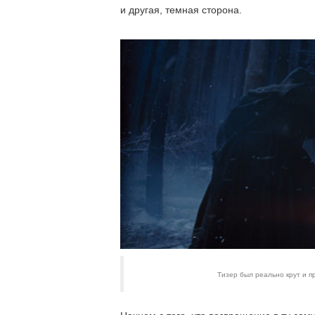
и другая, темная сторона.
Тизер был реально крут и п