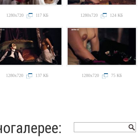
1280x720
117 КБ
1280x720
124 КБ
1280x720
137 КБ
1280x720
75 КБ
ногалерее: