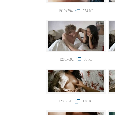
1916x794
574 КБ
1280x692
88 КБ
1280x544
120 КБ