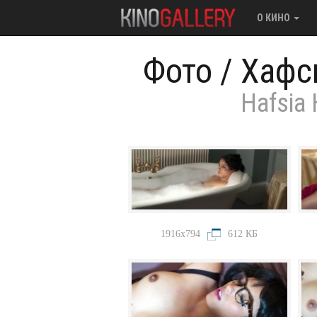
О КИНО
Фото
/
Хафс
Hafsia 
1916x794
612 КБ