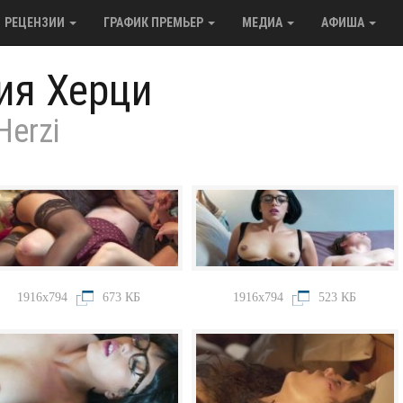
РЕЦЕНЗИИ
ГРАФИК ПРЕМЬЕР
МЕДИА
АФИША
ия Херци
Herzi
1916x794
673 КБ
1916x794
523 КБ