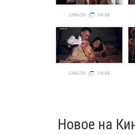
1280x720
110 КБ
1280x720
139 КБ
Новое на Ки