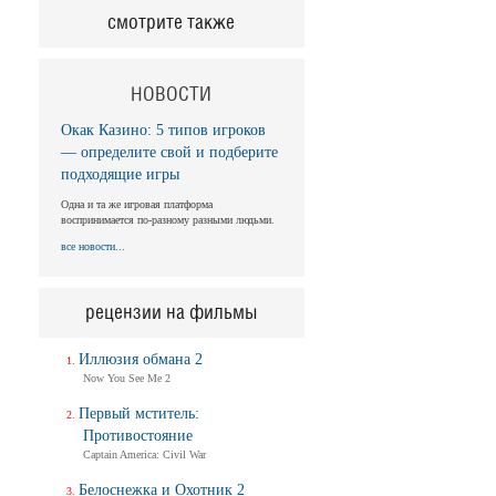
смотрите также
НОВОСТИ
Окак Казино: 5 типов игроков
— определите свой и подберите
подходящие игры
Одна и та же игровая платформа
воспринимается по-разному разными людьми.
все новости...
рецензии на фильмы
Иллюзия обмана 2
Now You See Me 2
Первый мститель:
Противостояние
Captain America: Civil War
Белоснежка и Охотник 2