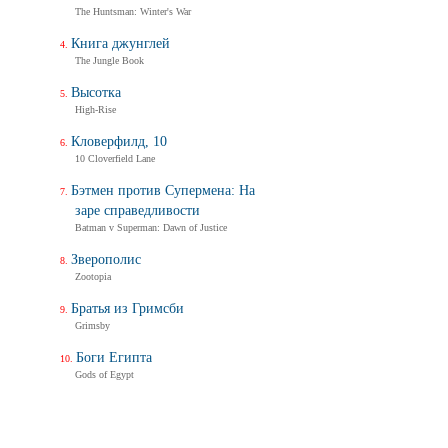
The Huntsman: Winter's War
Книга джунглей
The Jungle Book
Высотка
High-Rise
Кловерфилд, 10
10 Cloverfield Lane
Бэтмен против Супермена: На
заре справедливости
Batman v Superman: Dawn of Justice
Зверополис
Zootopia
Братья из Гримсби
Grimsby
Боги Египта
Gods of Egypt