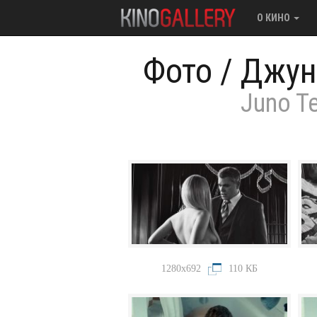
О КИНО
Фото
/
Джун
Juno T
1280x692
110 КБ