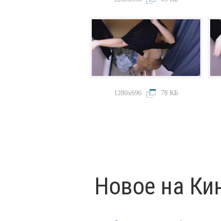
1280x696
78 КБ
Новое на Ки