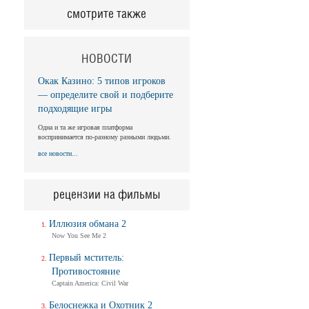
смотрите также
НОВОСТИ
Окак Казино: 5 типов игроков
— определите свой и подберите
подходящие игры
Одна и та же игровая платформа
воспринимается по-разному разными людьми.
все новости...
рецензии на фильмы
Иллюзия обмана 2
Now You See Me 2
Первый мститель:
Противостояние
Captain America: Civil War
Белоснежка и Охотник 2