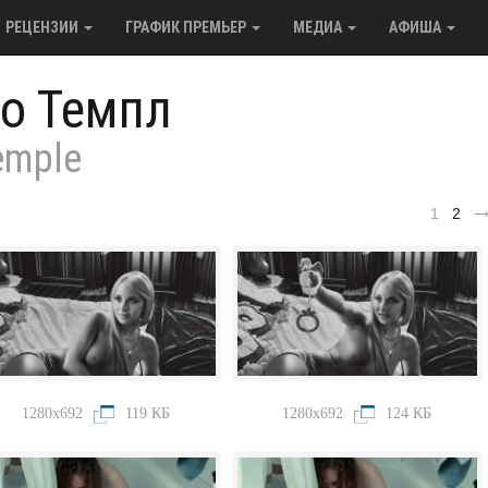
РЕЦЕНЗИИ
ГРАФИК ПРЕМЬЕР
МЕДИА
АФИША
о Темпл
emple
1
2
1280x692
119 КБ
1280x692
124 КБ