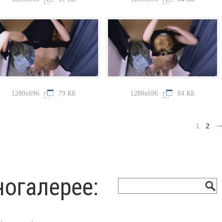
1280x696
79 КБ
1280x696
84 КБ
1
2
ногалерее: