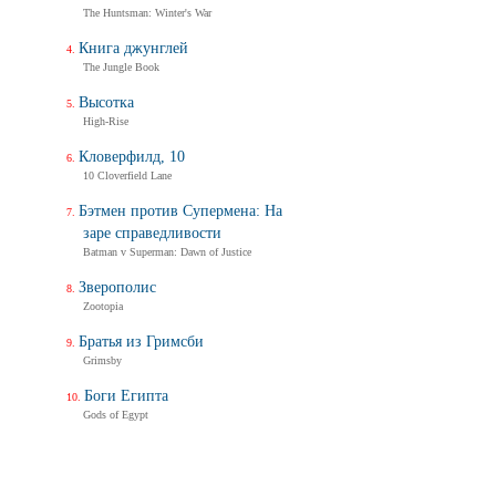
The Huntsman: Winter's War
Книга джунглей
The Jungle Book
Высотка
High-Rise
Кловерфилд, 10
10 Cloverfield Lane
Бэтмен против Супермена: На
заре справедливости
Batman v Superman: Dawn of Justice
Зверополис
Zootopia
Братья из Гримсби
Grimsby
Боги Египта
Gods of Egypt