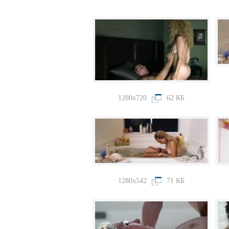
1280x720
62 КБ
1280x542
71 КБ