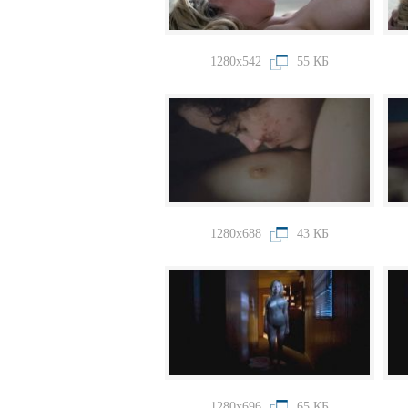
1280x542
55 КБ
1280x688
43 КБ
1280x696
65 КБ