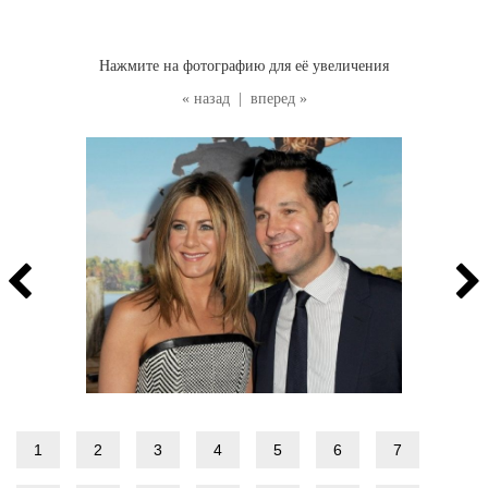
Нажмите на фотографию для её увеличения
« назад
|
вперед »
1
2
3
4
5
6
7