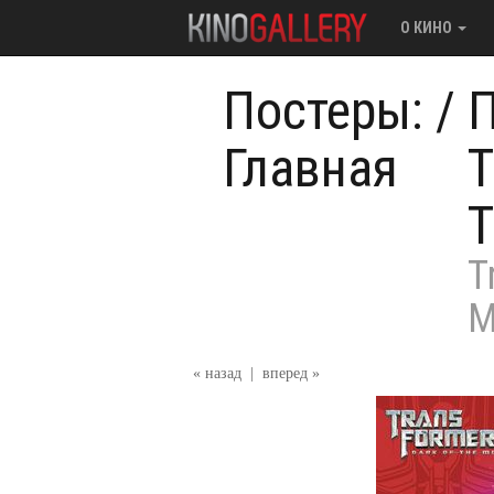
О КИНО
Постеры:
/
П
Главная
Т
Т
T
M
« назад
|
вперед »