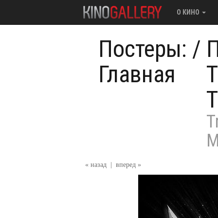
О КИНО
Постеры:
/
П
Главная
Т
Т
T
M
« назад
|
вперед »