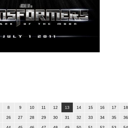
8
9
10
11
12
13
14
15
16
17
18
26
27
28
29
30
31
32
33
34
35
36
44
45
46
47
48
49
50
51
52
53
54