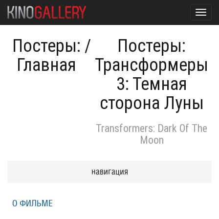
Toggl
navig
Постеры:
/
Постеры:
Главная
Трансформеры
3: Темная
сторона Луны
Transformers: Dark Of The
Moon
навигация
О ФИЛЬМЕ