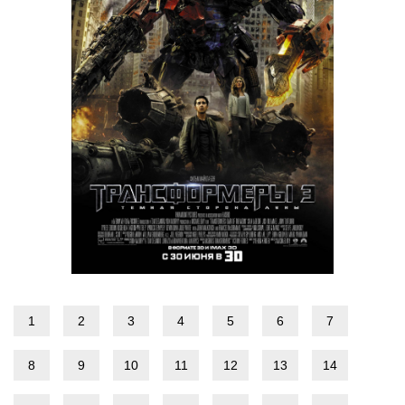
1
2
3
4
5
6
7
8
9
10
11
12
13
14