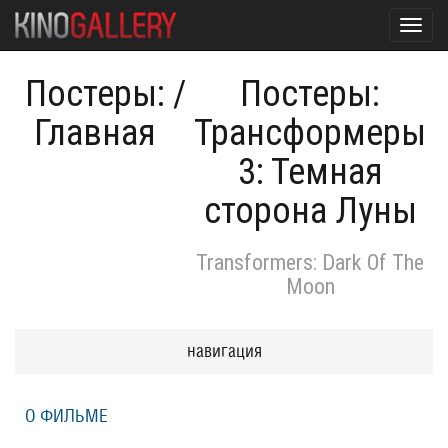
Toggl
navig
Постеры:
/
Постеры:
Главная
Трансформеры
3: Темная
сторона Луны
Transformers: Dark Of The
Moon
навигация
О ФИЛЬМЕ