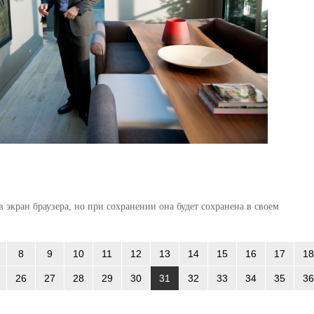
 экран браузера, но при сохранении она будет сохранена в своем
8
9
10
11
12
13
14
15
16
17
18
26
27
28
29
30
31
32
33
34
35
36