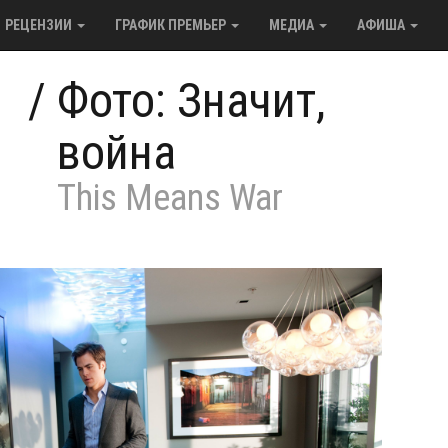
РЕЦЕНЗИИ
ГРАФИК ПРЕМЬЕР
МЕДИА
АФИША
/
Фото: Значит,
война
This Means War