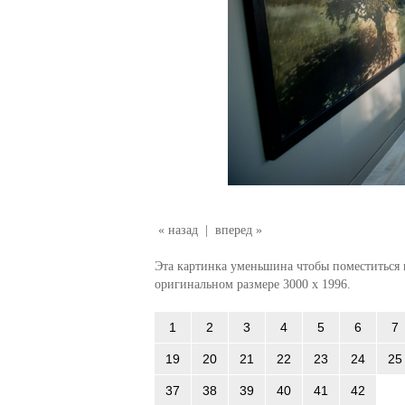
« назад
|
вперед »
Эта картинка уменьшина чтобы поместиться в
оригинальном размере 3000 x 1996.
1
2
3
4
5
6
7
19
20
21
22
23
24
25
37
38
39
40
41
42