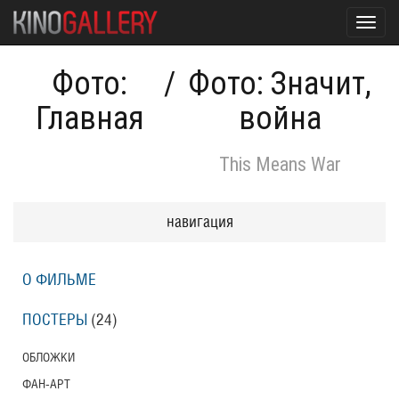
Toggl
navig
Фото:
/
Фото: Значит,
Главная
война
This Means War
навигация
О ФИЛЬМЕ
ПОСТЕРЫ
(24)
ОБЛОЖКИ
ФАН-АРТ