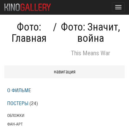
Toggl
navig
Фото:
/
Фото: Значит,
Главная
война
This Means War
навигация
О ФИЛЬМЕ
ПОСТЕРЫ
(24)
ОБЛОЖКИ
ФАН-АРТ