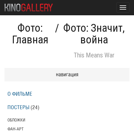
Toggl
navig
Фото:
/
Фото: Значит,
Главная
война
This Means War
навигация
О ФИЛЬМЕ
ПОСТЕРЫ
(24)
ОБЛОЖКИ
ФАН-АРТ