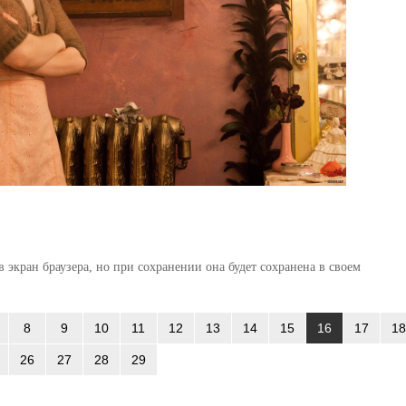
 экран браузера, но при сохранении она будет сохранена в своем
8
9
10
11
12
13
14
15
16
17
18
26
27
28
29