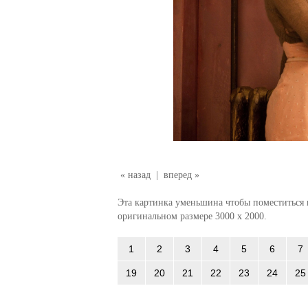
« назад
|
вперед »
Эта картинка уменьшина чтобы поместиться в
оригинальном размере 3000 x 2000.
1
2
3
4
5
6
7
19
20
21
22
23
24
25