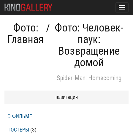
Toggl
navig
Фото:
/
Фото: Человек-
Главная
паук:
Возвращение
домой
Spider-Man: Homecoming
навигация
О ФИЛЬМЕ
ПОСТЕРЫ
(3)