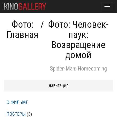
Toggl
navig
Фото:
/
Фото: Человек-
Главная
паук:
Возвращение
домой
Spider-Man: Homecoming
навигация
О ФИЛЬМЕ
ПОСТЕРЫ
(3)