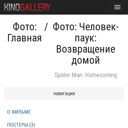
Toggl
navig
Фото:
/
Фото: Человек-
Главная
паук:
Возвращение
домой
Spider-Man: Homecoming
навигация
О ФИЛЬМЕ
ПОСТЕРЫ
(3)