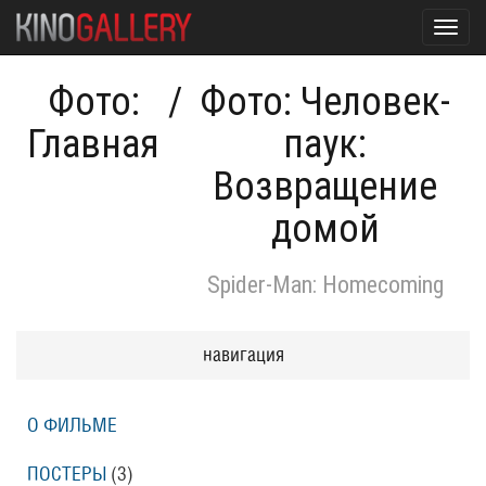
Toggl
navig
Фото:
/
Фото: Человек-
Главная
паук:
Возвращение
домой
Spider-Man: Homecoming
навигация
О ФИЛЬМЕ
ПОСТЕРЫ
(3)