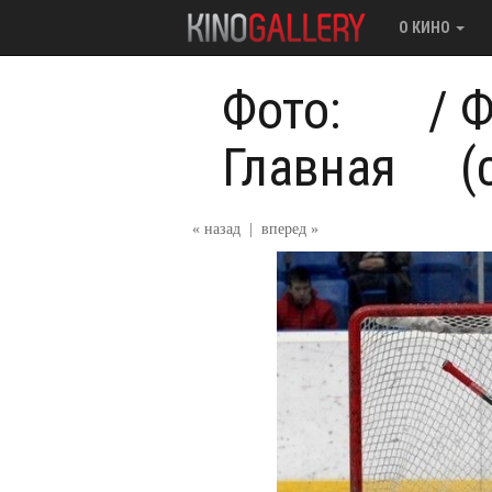
О КИНО
Фото:
/
Ф
Главная
(
« назад
|
вперед »