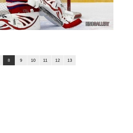
8
9
10
11
12
13