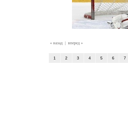
« назад
|
вперед »
1
2
3
4
5
6
7