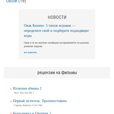
ОБОИ
(19)
НОВОСТИ
Окак Казино: 5 типов игроков —
определите свой и подберите подходящие
игры
Одна и та же игровая платформа воспринимается по-разному
разными людьми.
все новости...
рецензии на фильмы
Иллюзия обмана 2
Now You See Me 2
Первый мститель: Противостояние
Captain America: Civil War
Белоснежка и Охотник 2