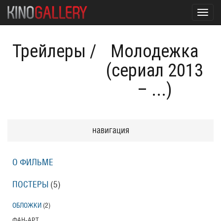
Toggl
navig
Трейлеры
/
Молодежка
(сериал 2013
– ...)
навигация
О ФИЛЬМЕ
ПОСТЕРЫ
(5)
ОБЛОЖКИ
(2)
ФАН-АРТ