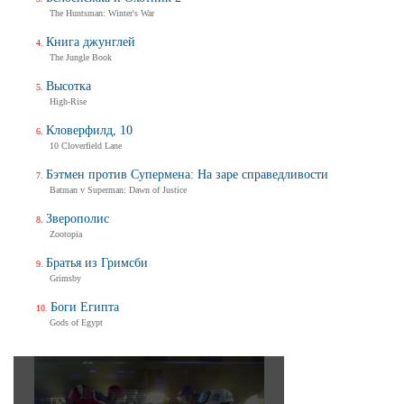
The Huntsman: Winter's War
Книга джунглей
The Jungle Book
Высотка
High-Rise
Кловерфилд, 10
10 Cloverfield Lane
Бэтмен против Супермена: На заре справедливости
Batman v Superman: Dawn of Justice
Зверополис
Zootopia
Братья из Гримсби
Grimsby
Боги Египта
Gods of Egypt