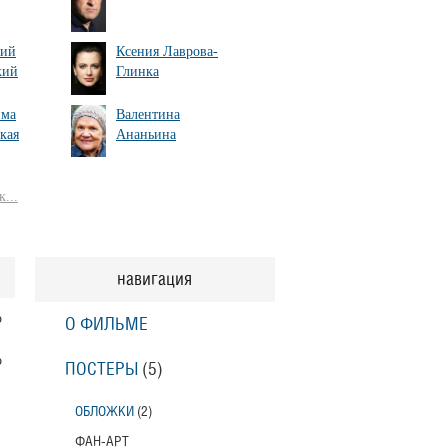
лий
Ксения Лаврова-
кий
Глинка
има
Валентина
кая
Ананьина
...
навигация
р
О ФИЛЬМЕ
о
ПОСТЕРЫ
(5)
ОБЛОЖКИ
(2)
ФАН-АРТ