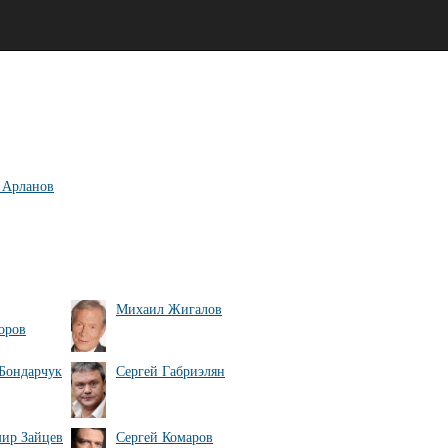
 Арланов
Михаил Жигалов
оров
Бондарчук
Сергей Габриэлян
ир Зайцев
Сергей Комаров