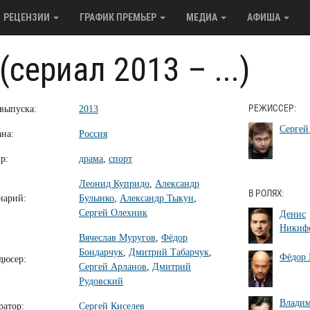
РЕЦЕНЗИИ
ГРАФИК ПРЕМЬЕР
МЕДИА
АФИША
сериал 2013 – ...)
 выпуска:
2013
РЕЖИССЕР:
Сергей
ана:
Россия
р:
драма
,
спорт
Леонид Купридо
,
Александр
В РОЛЯХ:
нарий:
Булынко
,
Александр Тыкун
,
Сергей Олехник
Денис
Никиф
Вячеслав Муругов
,
Фёдор
Бондарчук
,
Дмитрий Табарчук
,
Фёдор 
дюсер:
Сергей Арланов
,
Дмитрий
Рудовский
Владим
ратор:
Сергей Киселев