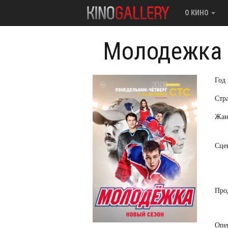
О КИНО
Молодежка (
Год
Стр
Жан
Сце
Про
Опе