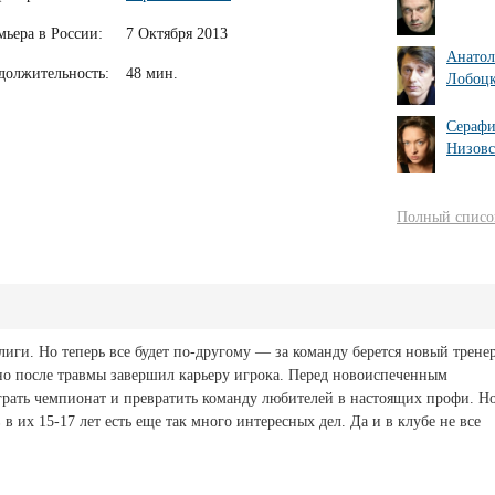
мьера в России:
7 Октября 2013
Анато
должительность:
48 мин.
Лобоц
Сераф
Низовс
Полный список
иги. Но теперь все будет по-другому — за команду берется новый трене
 но после травмы завершил карьеру игрока. Перед новоиспеченным
рать чемпионат и превратить команду любителей в настоящих профи. Н
в в их 15-17 лет есть еще так много интересных дел. Да и в клубе не все