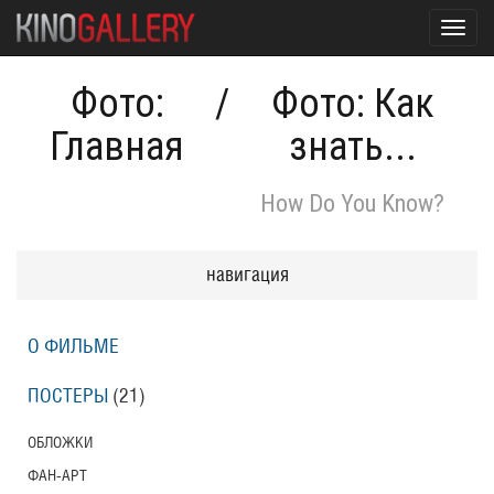
Toggl
navig
Фото:
/
Фото: Как
Главная
знать...
How Do You Know?
навигация
О ФИЛЬМЕ
ПОСТЕРЫ
(21)
ОБЛОЖКИ
ФАН-АРТ