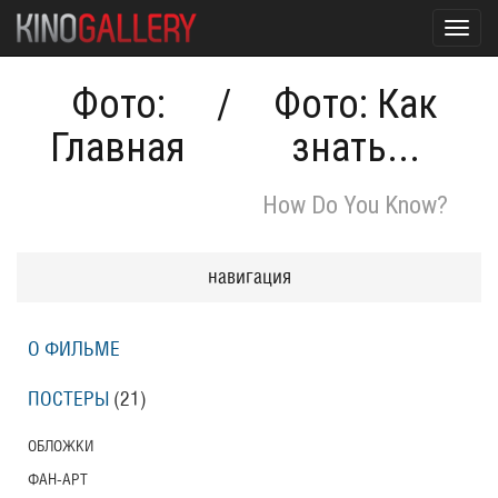
Toggl
navig
Фото:
/
Фото: Как
Главная
знать...
How Do You Know?
навигация
О ФИЛЬМЕ
ПОСТЕРЫ
(21)
ОБЛОЖКИ
ФАН-АРТ