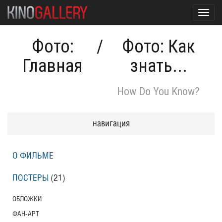
Toggl
navig
Фото:
/
Фото: Как
Главная
знать...
How Do You Know?
навигация
О ФИЛЬМЕ
ПОСТЕРЫ
(21)
ОБЛОЖКИ
ФАН-АРТ