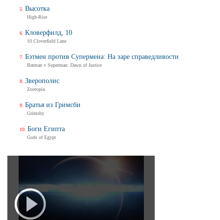
Высотка
High-Rise
Кловерфилд, 10
10 Cloverfield Lane
Бэтмен против Супермена: На заре справедливости
Batman v Superman: Dawn of Justice
Зверополис
Zootopia
Братья из Гримсби
Grimsby
Боги Египта
Gods of Egypt