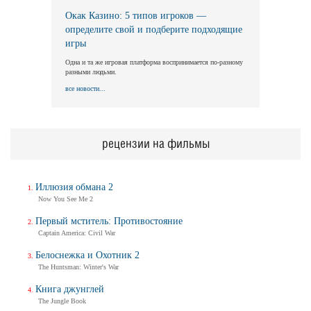
Окак Казино: 5 типов игроков —
определите свой и подберите подходящие
игры
Одна и та же игровая платформа воспринимается по-разному
разными людьми.
все новости...
рецензии на фильмы
Иллюзия обмана 2
Now You See Me 2
Первый мститель: Противостояние
Captain America: Civil War
Белоснежка и Охотник 2
The Huntsman: Winter's War
Книга джунглей
The Jungle Book