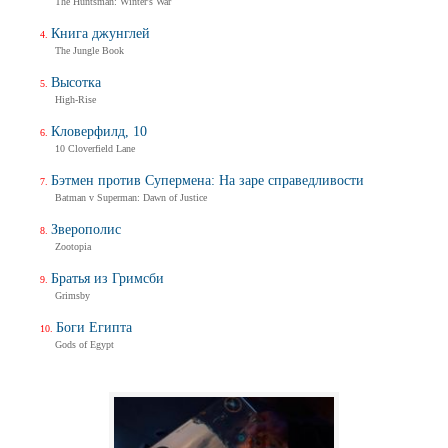
The Huntsman: Winter's War
Книга джунглей
The Jungle Book
Высотка
High-Rise
Кловерфилд, 10
10 Cloverfield Lane
Бэтмен против Супермена: На заре справедливости
Batman v Superman: Dawn of Justice
Зверополис
Zootopia
Братья из Гримсби
Grimsby
Боги Египта
Gods of Egypt