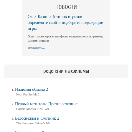
НОВОСТИ
Окак Казино: 5 типов игроков —
определите свой и подберите подходящие
игры
Одна и та же игровая платформа воспринимается по-разному
разными людьми.
все новости...
рецензии на фильмы
Иллюзия обмана 2
Now You See Me 2
Первый мститель: Противостояние
Captain America: Civil War
Белоснежка и Охотник 2
The Huntsman: Winter's War