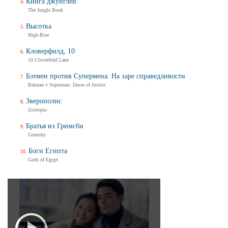
Книга джунглей
The Jungle Book
Высотка
High-Rise
Кловерфилд, 10
10 Cloverfield Lane
Бэтмен против Супермена: На заре справедливости
Batman v Superman: Dawn of Justice
Зверополис
Zootopia
Братья из Гримсби
Grimsby
Боги Египта
Gods of Egypt