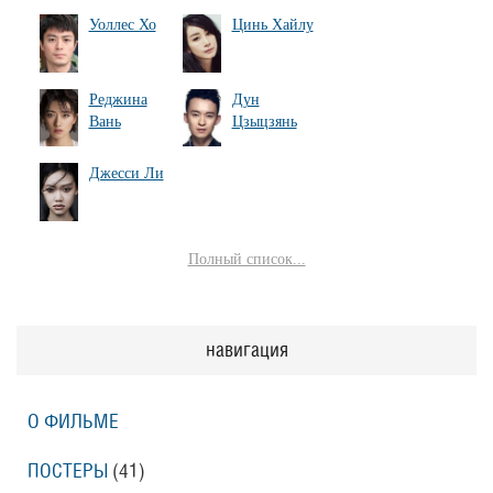
Уоллес Хо
Цинь Хайлу
Реджина
Дун
Вань
Цзыцзянь
Джесси Ли
Полный список...
навигация
О ФИЛЬМЕ
ПОСТЕРЫ
(41)