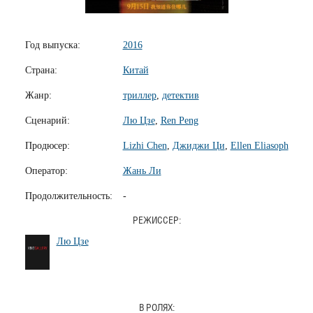
Год выпуска:
2016
Страна:
Китай
Жанр:
триллер
,
детектив
Сценарий:
Лю Цзе
,
Ren Peng
Продюсер:
Lizhi Chen
,
Джиджи Ци
,
Ellen Eliasoph
Оператор:
Жань Ли
Продолжительность:
-
РЕЖИССЕР:
Лю Цзе
В РОЛЯХ: