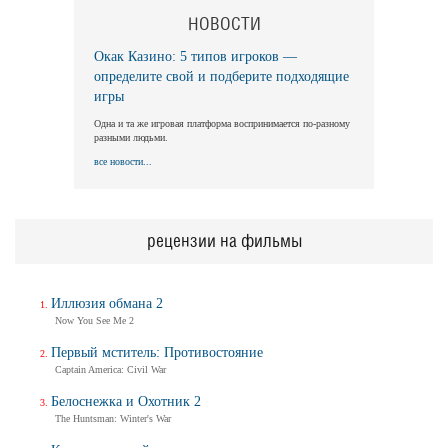
НОВОСТИ
Окак Казино: 5 типов игроков —
определите свой и подберите подходящие
игры
Одна и та же игровая платформа воспринимается по-разному
разными людьми.
все новости...
рецензии на фильмы
Иллюзия обмана 2
Now You See Me 2
Первый мститель: Противостояние
Captain America: Civil War
Белоснежка и Охотник 2
The Huntsman: Winter's War