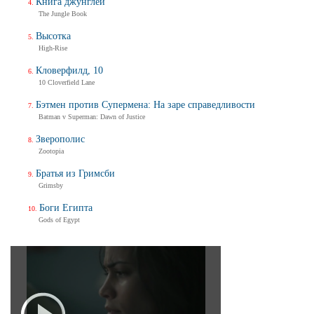
Книга джунглей
The Jungle Book
Высотка
High-Rise
Кловерфилд, 10
10 Cloverfield Lane
Бэтмен против Супермена: На заре справедливости
Batman v Superman: Dawn of Justice
Зверополис
Zootopia
Братья из Гримсби
Grimsby
Боги Египта
Gods of Egypt