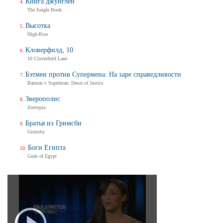
Книга джунглей
The Jungle Book
Высотка
High-Rise
Кловерфилд, 10
10 Cloverfield Lane
Бэтмен против Супермена: На заре справедливости
Batman v Superman: Dawn of Justice
Зверополис
Zootopia
Братья из Гримсби
Grimsby
Боги Египта
Gods of Egypt