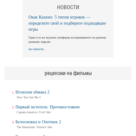
НОВОСТИ
Окак Казино: 5 типов игроков —
определите свой и подберите подходящие
игры
Одна и та же игровая платформа воспринимается по-разному
разными людьми.
все новости...
рецензии на фильмы
Иллюзия обмана 2
Now You See Me 2
Первый мститель: Противостояние
Captain America: Civil War
Белоснежка и Охотник 2
The Huntsman: Winter's War