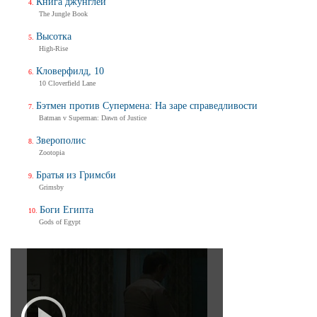
Книга джунглей
The Jungle Book
Высотка
High-Rise
Кловерфилд, 10
10 Cloverfield Lane
Бэтмен против Супермена: На заре справедливости
Batman v Superman: Dawn of Justice
Зверополис
Zootopia
Братья из Гримсби
Grimsby
Боги Египта
Gods of Egypt