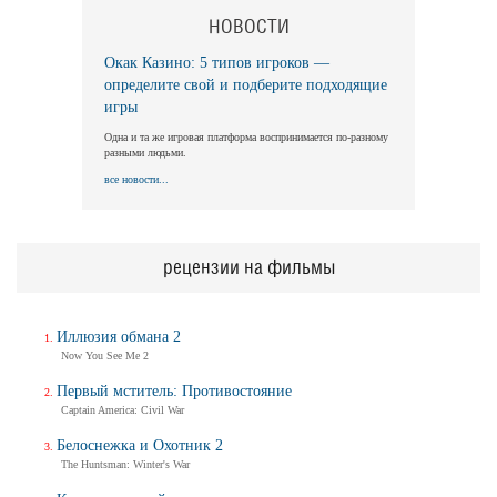
НОВОСТИ
Окак Казино: 5 типов игроков —
определите свой и подберите подходящие
игры
Одна и та же игровая платформа воспринимается по-разному
разными людьми.
все новости...
рецензии на фильмы
Иллюзия обмана 2
Now You See Me 2
Первый мститель: Противостояние
Captain America: Civil War
Белоснежка и Охотник 2
The Huntsman: Winter's War