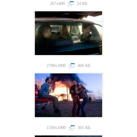
267x400
24 КБ
2700x1800
400 КБ
1500x1000
305 КБ