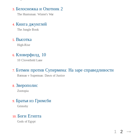
Белоснежка и Охотник 2
The Huntsman: Winter's War
Книга джунглей
The Jungle Book
Высотка
High-Rise
Кловерфилд, 10
10 Cloverfield Lane
Бэтмен против Супермена: На заре справедливости
Batman v Superman: Dawn of Justice
Зверополис
Zootopia
Братья из Гримсби
Grimsby
Боги Египта
Gods of Egypt
1
2