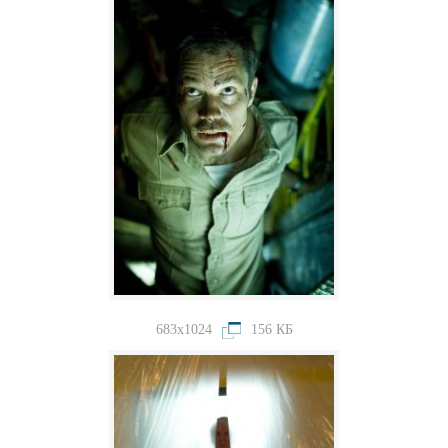
683x1024
156 КБ