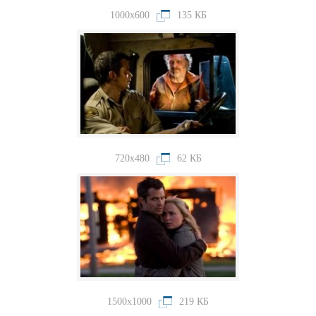
1000x600
135 КБ
720x480
62 КБ
1500x1000
219 КБ