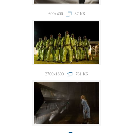
600x400
37 КБ
2700x1800
761 КБ