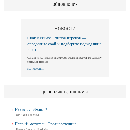
обновления
НОВОСТИ
Окак Казино: 5 типов игроков —
определите свой и подберите подходящие
игры
Одна и та же игровая платформа воспринимается по-разному
разными людьми.
все новости...
рецензии на фильмы
Иллюзия обмана 2
Now You See Me 2
Первый мститель: Противостояние
Captain America: Civil War