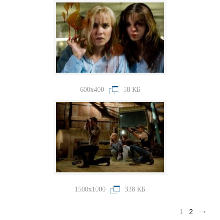
600x400
58 КБ
1500x1000
338 КБ
1
2