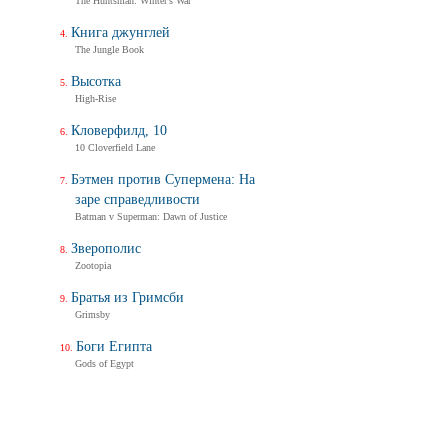
The Huntsman: Winter's War
Книга джунглей
The Jungle Book
Высотка
High-Rise
Кловерфилд, 10
10 Cloverfield Lane
Бэтмен против Супермена: На
заре справедливости
Batman v Superman: Dawn of Justice
Зверополис
Zootopia
Братья из Гримсби
Grimsby
Боги Египта
Gods of Egypt