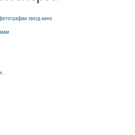
фотографии звезд кино
ьмам
...