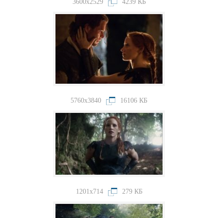
3600x2529
4239 КБ
5760x3840
16106 КБ
1201x714
279 КБ