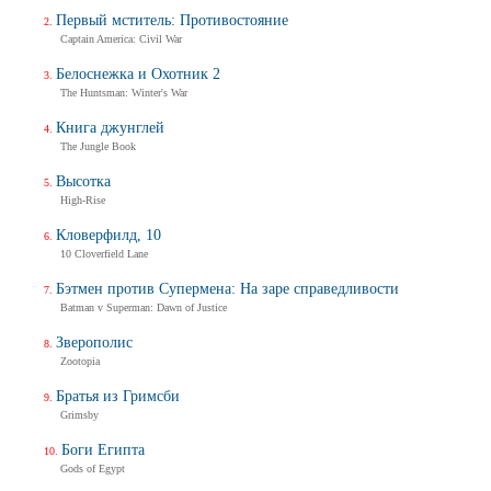
Первый мститель: Противостояние
Captain America: Civil War
Белоснежка и Охотник 2
The Huntsman: Winter's War
Книга джунглей
The Jungle Book
Высотка
High-Rise
Кловерфилд, 10
10 Cloverfield Lane
Бэтмен против Супермена: На заре справедливости
Batman v Superman: Dawn of Justice
Зверополис
Zootopia
Братья из Гримсби
Grimsby
Боги Египта
Gods of Egypt