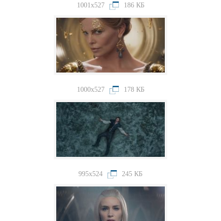
1001x527
186 КБ
1000x527
178 КБ
995x524
245 КБ