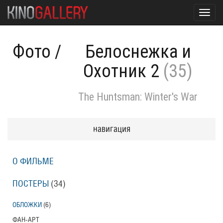
Toggl
navig
Фото
/
Белоснежка и
Охотник 2
(35)
The Huntsman: Winter's War
навигация
О ФИЛЬМЕ
ПОСТЕРЫ
(34)
ОБЛОЖКИ
(6)
ФАН-АРТ