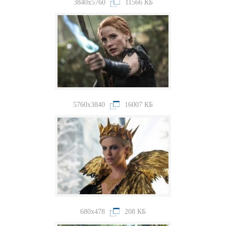
3840x5760
11566 КБ
5760x3840
16007 КБ
680x478
208 КБ