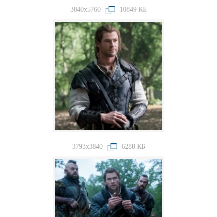
3840x5760
10849 КБ
3793x3840
6288 КБ