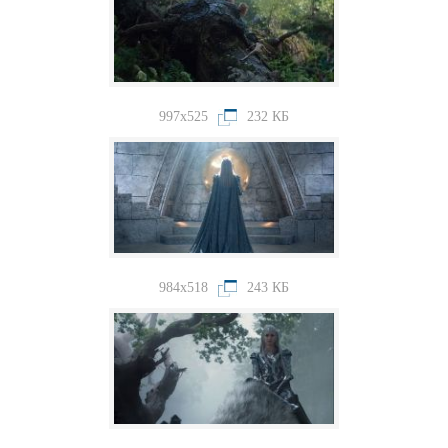
997x525
232 КБ
984x518
243 КБ