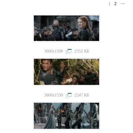
1
2
3600x1508
2352 КБ
3600x1530
2247 КБ