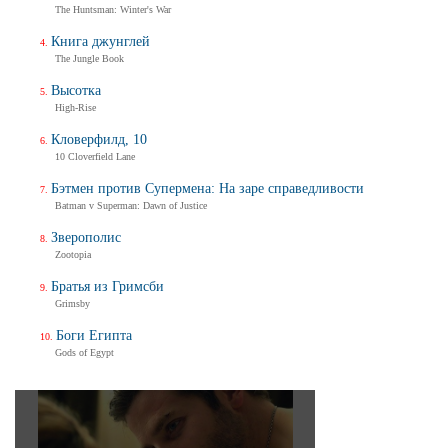
The Huntsman: Winter's War
Книга джунглей
The Jungle Book
Высотка
High-Rise
Кловерфилд, 10
10 Cloverfield Lane
Бэтмен против Супермена: На заре справедливости
Batman v Superman: Dawn of Justice
Зверополис
Zootopia
Братья из Гримсби
Grimsby
Боги Египта
Gods of Egypt