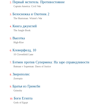
Первый мститель: Противостояние
Captain America: Civil War
Белоснежка и Охотник 2
The Huntsman: Winter's War
Книга джунглей
The Jungle Book
Высотка
High-Rise
Кловерфилд, 10
10 Cloverfield Lane
Бэтмен против Супермена: На заре справедливости
Batman v Superman: Dawn of Justice
Зверополис
Zootopia
Братья из Гримсби
Grimsby
Боги Египта
Gods of Egypt