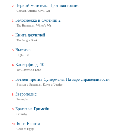
Первый мститель: Противостояние
Captain America: Civil War
Белоснежка и Охотник 2
The Huntsman: Winter's War
Книга джунглей
The Jungle Book
Высотка
High-Rise
Кловерфилд, 10
10 Cloverfield Lane
Бэтмен против Супермена: На заре справедливости
Batman v Superman: Dawn of Justice
Зверополис
Zootopia
Братья из Гримсби
Grimsby
Боги Египта
Gods of Egypt