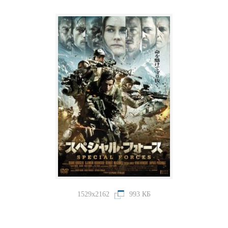
1529x2162
993 КБ