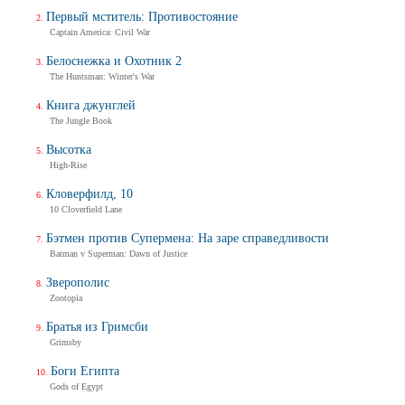
Первый мститель: Противостояние
Captain America: Civil War
Белоснежка и Охотник 2
The Huntsman: Winter's War
Книга джунглей
The Jungle Book
Высотка
High-Rise
Кловерфилд, 10
10 Cloverfield Lane
Бэтмен против Супермена: На заре справедливости
Batman v Superman: Dawn of Justice
Зверополис
Zootopia
Братья из Гримсби
Grimsby
Боги Египта
Gods of Egypt