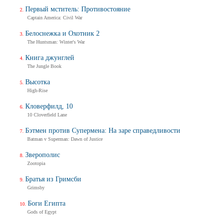
Первый мститель: Противостояние
Captain America: Civil War
Белоснежка и Охотник 2
The Huntsman: Winter's War
Книга джунглей
The Jungle Book
Высотка
High-Rise
Кловерфилд, 10
10 Cloverfield Lane
Бэтмен против Супермена: На заре справедливости
Batman v Superman: Dawn of Justice
Зверополис
Zootopia
Братья из Гримсби
Grimsby
Боги Египта
Gods of Egypt