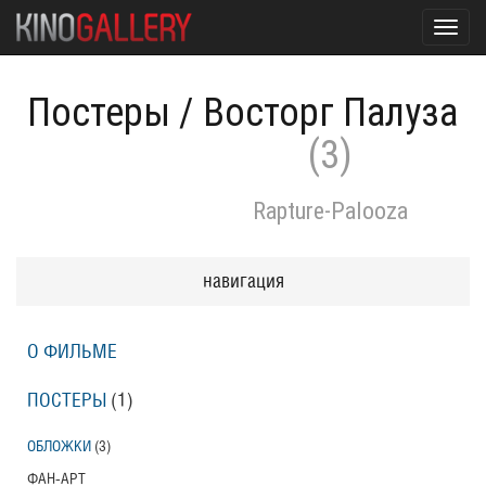
Toggl
navig
Постеры
/
Восторг Палуза
(3)
Rapture-Palooza
навигация
О ФИЛЬМЕ
ПОСТЕРЫ
(1)
ОБЛОЖКИ
(3)
ФАН-АРТ