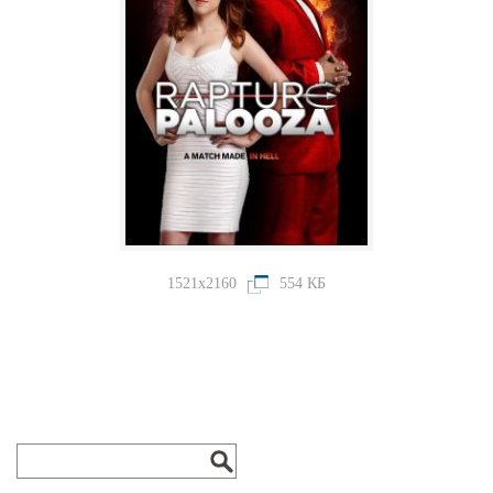
1521x2160
554 КБ