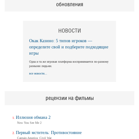
обновления
НОВОСТИ
Окак Казино: 5 типов игроков —
определите свой и подберите подходящие
игры
Одна и та же игровая платформа воспринимается по-разному
разными людьми.
все новости...
рецензии на фильмы
Иллюзия обмана 2
Now You See Me 2
Первый мститель: Противостояние
Captain America: Civil War