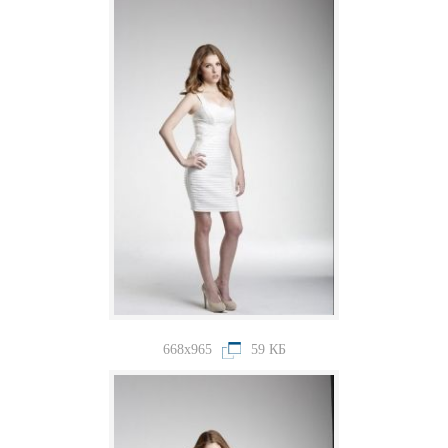
668x965
59 КБ