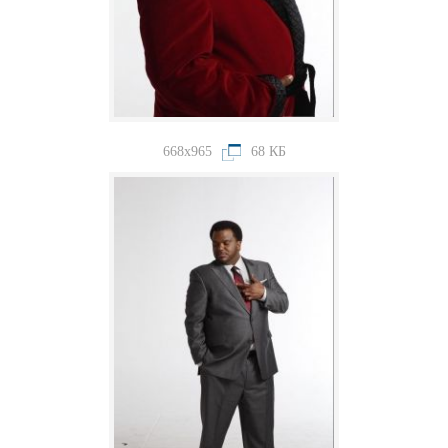
668x965
68 КБ