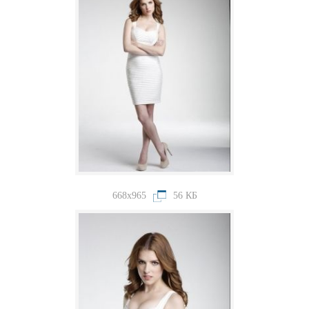
668x965
56 КБ