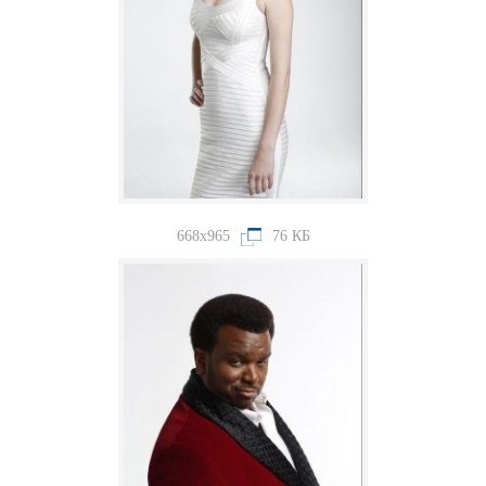
668x965
76 КБ