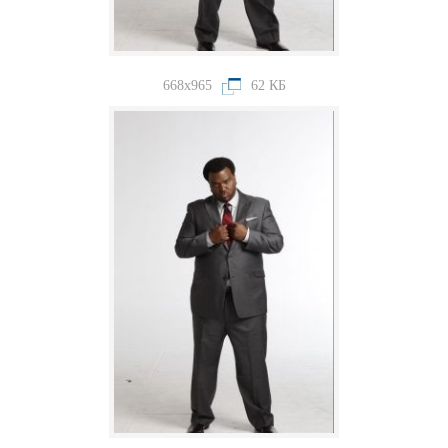
668x965
62 КБ