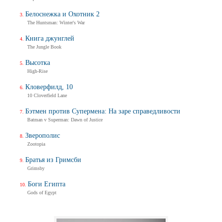
Белоснежка и Охотник 2
The Huntsman: Winter's War
Книга джунглей
The Jungle Book
Высотка
High-Rise
Кловерфилд, 10
10 Cloverfield Lane
Бэтмен против Супермена: На заре справедливости
Batman v Superman: Dawn of Justice
Зверополис
Zootopia
Братья из Гримсби
Grimsby
Боги Египта
Gods of Egypt