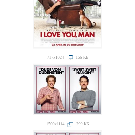
717x1024
166 КБ
1500x1114
299 КБ