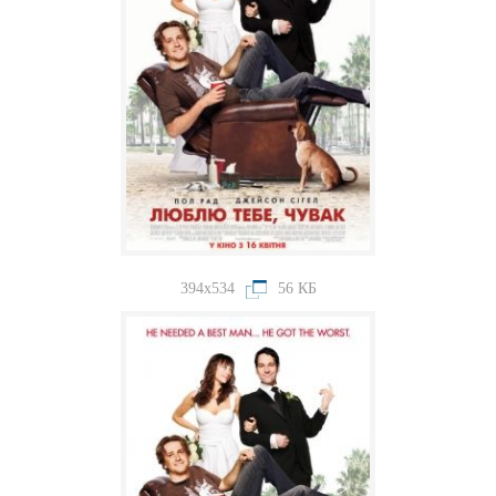
394x534
56 КБ