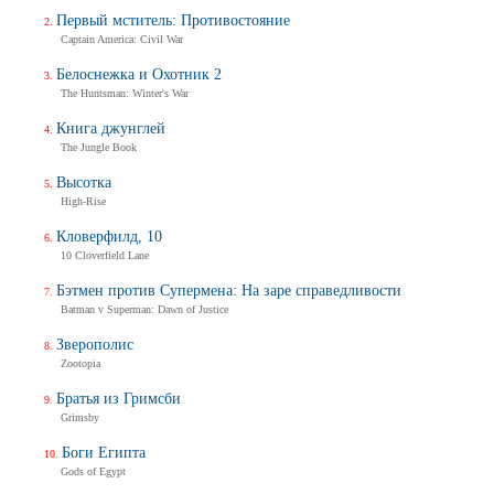
Первый мститель: Противостояние
Captain America: Civil War
Белоснежка и Охотник 2
The Huntsman: Winter's War
Книга джунглей
The Jungle Book
Высотка
High-Rise
Кловерфилд, 10
10 Cloverfield Lane
Бэтмен против Супермена: На заре справедливости
Batman v Superman: Dawn of Justice
Зверополис
Zootopia
Братья из Гримсби
Grimsby
Боги Египта
Gods of Egypt