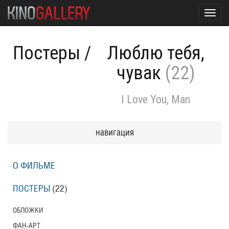
Toggl
navig
Постеры
/
Люблю тебя,
чувак
(22)
I Love You, Man
навигация
О ФИЛЬМЕ
ПОСТЕРЫ
(22)
ОБЛОЖКИ
ФАН-АРТ