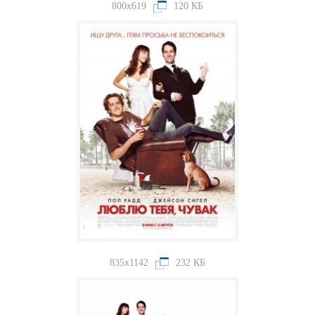
800x619
120 КБ
835x1142
232 КБ