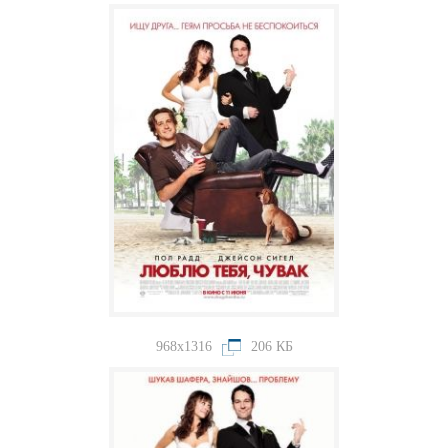
968x1316
206 КБ