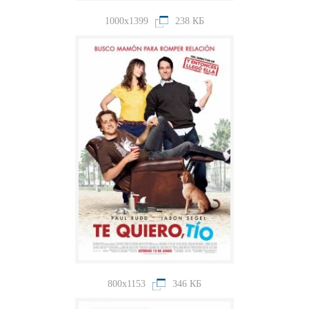
1000x1399
238 КБ
800x1153
346 КБ