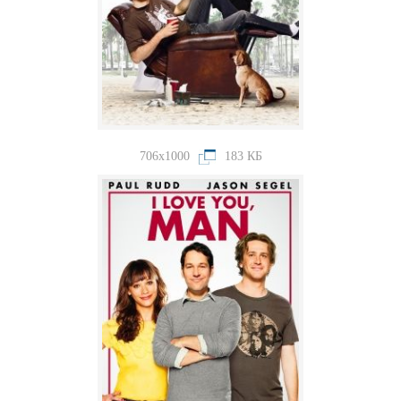
706x1000
183 КБ