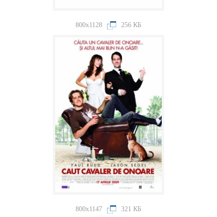
800x1128
256 КБ
800x1147
321 КБ