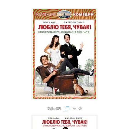
350x489
76 КБ