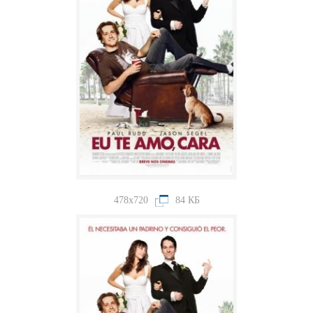
478x720
84 КБ