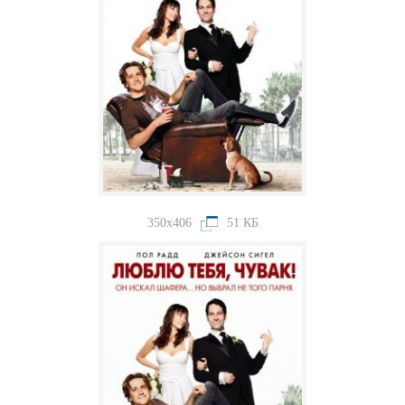
350x406
51 КБ