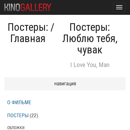
Toggl
navig
Постеры:
/
Постеры:
Главная
Люблю тебя,
чувак
I Love You, Man
навигация
О ФИЛЬМЕ
ПОСТЕРЫ
(22)
ОБЛОЖКИ