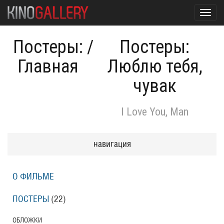
Toggl
navig
Постеры:
/
Постеры:
Главная
Люблю тебя,
чувак
I Love You, Man
навигация
О ФИЛЬМЕ
ПОСТЕРЫ
(22)
ОБЛОЖКИ