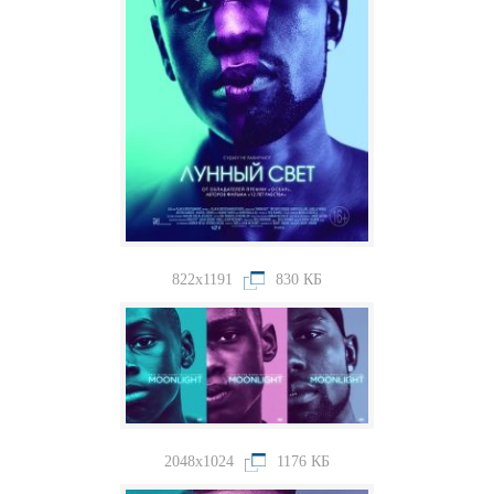
822x1191
830 КБ
2048x1024
1176 КБ