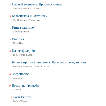
Первый мститель: Противостояние
Captain America: Civil War
Белоснежка и Охотник 2
The Huntsman: Winter's War
Книга джунглей
The Jungle Book
Высотка
High-Rise
Кловерфилд, 10
10 Cloverfield Lane
Бэтмен против Супермена: На заре справедливости
Batman v Superman: Dawn of Justice
Зверополис
Zootopia
Братья из Гримсби
Grimsby
Боги Египта
Gods of Egypt