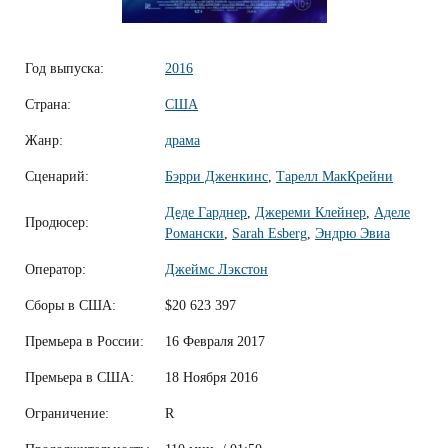
Год выпуска:
2016
Страна:
США
Жанр:
драма
Сценарий:
Бэрри Дженкинс
,
Тарелл МакКрейни
Деде Гарднер
,
Джереми Клейнер
,
Аделе
Продюсер:
Романски
,
Sarah Esberg
,
Эндрю Эвиа
Оператор:
Джеймс Лэкстон
Сборы в США:
$20 623 397
Премьера в России:
16 Февраля 2017
Премьера в США:
18 Ноября 2016
Ограничение:
R