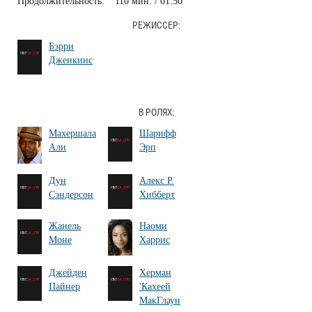
Продолжительность:
110 мин. / 01:50
РЕЖИССЕР:
Бэрри
Дженкинс
В РОЛЯХ:
Махершала
Шарифф
Али
Эрп
Дун
Алекс Р.
Сэндерсон
Хибберт
Жанель
Наоми
Моне
Харрис
Джейден
Херман
Пайнер
'Кахеей
МакГлаун