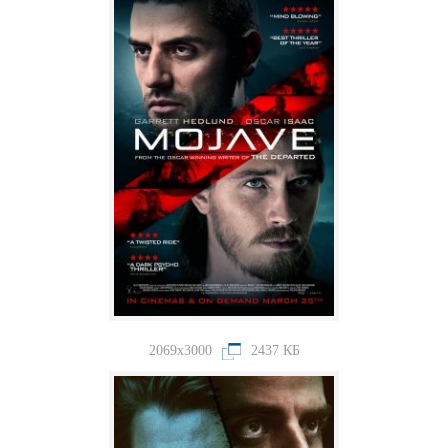
2069x3000
2437 КБ