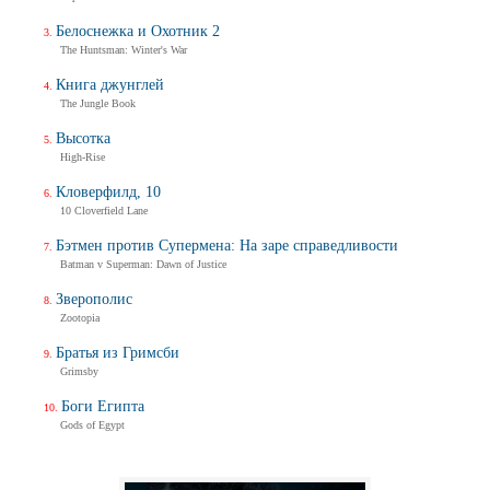
Белоснежка и Охотник 2
The Huntsman: Winter's War
Книга джунглей
The Jungle Book
Высотка
High-Rise
Кловерфилд, 10
10 Cloverfield Lane
Бэтмен против Супермена: На заре справедливости
Batman v Superman: Dawn of Justice
Зверополис
Zootopia
Братья из Гримсби
Grimsby
Боги Египта
Gods of Egypt