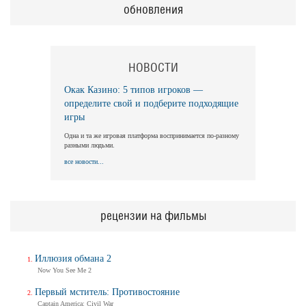
обновления
НОВОСТИ
Окак Казино: 5 типов игроков —
определите свой и подберите подходящие
игры
Одна и та же игровая платформа воспринимается по-разному
разными людьми.
все новости...
рецензии на фильмы
Иллюзия обмана 2
Now You See Me 2
Первый мститель: Противостояние
Captain America: Civil War