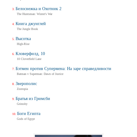
Белоснежка и Охотник 2
The Huntsman: Winter's War
Книга джунглей
The Jungle Book
Высотка
High-Rise
Кловерфилд, 10
10 Cloverfield Lane
Бэтмен против Супермена: На заре справедливости
Batman v Superman: Dawn of Justice
Зверополис
Zootopia
Братья из Гримсби
Grimsby
Боги Египта
Gods of Egypt