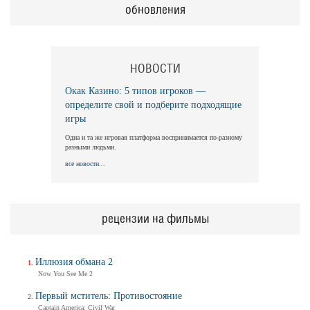
обновления
НОВОСТИ
Окак Казино: 5 типов игроков —
определите свой и подберите подходящие
игры
Одна и та же игровая платформа воспринимается по-разному
разными людьми.
все новости...
рецензии на фильмы
Иллюзия обмана 2
Now You See Me 2
Первый мститель: Противостояние
Captain America: Civil War