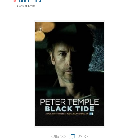
Боги Египта
Gods of Egypt
320x480
27 КБ