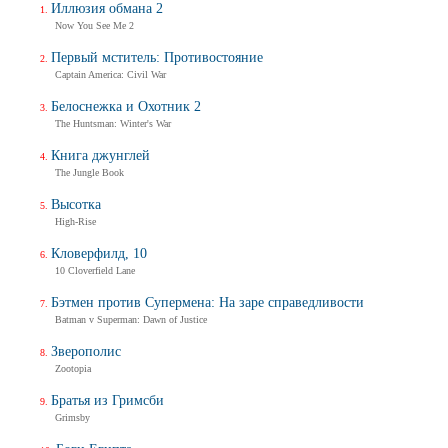
Иллюзия обмана 2
Now You See Me 2
Первый мститель: Противостояние
Captain America: Civil War
Белоснежка и Охотник 2
The Huntsman: Winter's War
Книга джунглей
The Jungle Book
Высотка
High-Rise
Кловерфилд, 10
10 Cloverfield Lane
Бэтмен против Супермена: На заре справедливости
Batman v Superman: Dawn of Justice
Зверополис
Zootopia
Братья из Гримсби
Grimsby