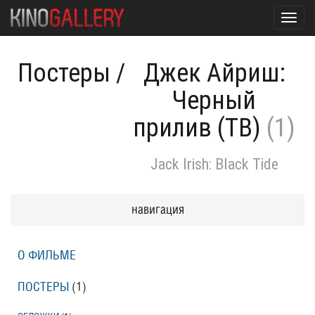
Toggl
navig
Постеры
/
Джек Айриш:
Черный
прилив (ТВ)
(1)
Jack Irish: Black Tide
навигация
О ФИЛЬМЕ
ПОСТЕРЫ
(1)