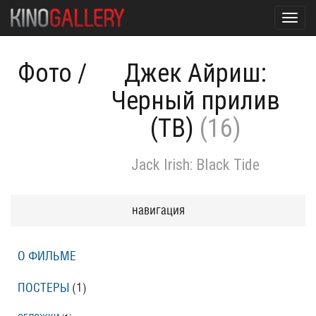
Toggl
navig
Фото
/
Джек Айриш:
Черный прилив
(ТВ)
(16)
Jack Irish: Black Tide
навигация
О ФИЛЬМЕ
ПОСТЕРЫ
(1)