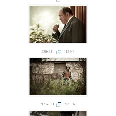
920x611
115 КБ
920x613
214 КБ