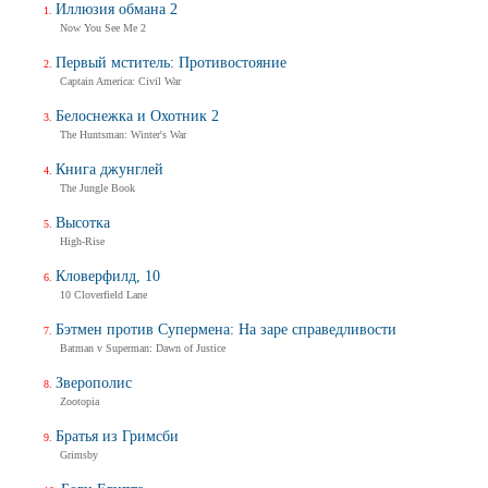
Иллюзия обмана 2
Now You See Me 2
Первый мститель: Противостояние
Captain America: Civil War
Белоснежка и Охотник 2
The Huntsman: Winter's War
Книга джунглей
The Jungle Book
Высотка
High-Rise
Кловерфилд, 10
10 Cloverfield Lane
Бэтмен против Супермена: На заре справедливости
Batman v Superman: Dawn of Justice
Зверополис
Zootopia
Братья из Гримсби
Grimsby