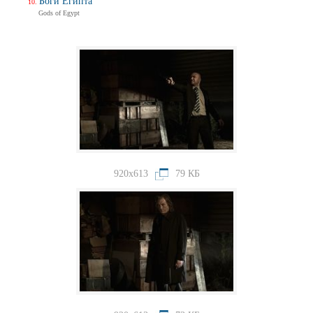
Боги Египта
Gods of Egypt
920x613
79 КБ